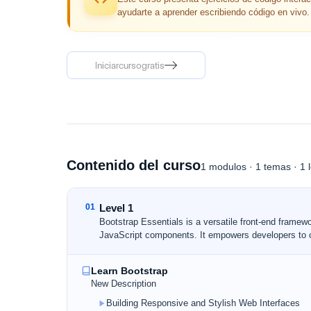
ayudarte a aprender escribiendo código en vivo.
Iniciar
curso
gratis
Iniciar
curso
gratis
Contenido del curso
1
modulos
·
1
temas
· 1 
01
Level 1
Bootstrap Essentials is a versatile front-end frame
JavaScript components. It empowers developers to cr
Learn Bootstrap
New Description
Building Responsive and Stylish Web Interfaces