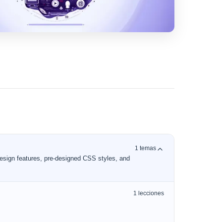
1
temas
design features, pre-designed CSS styles, and
1
lecciones