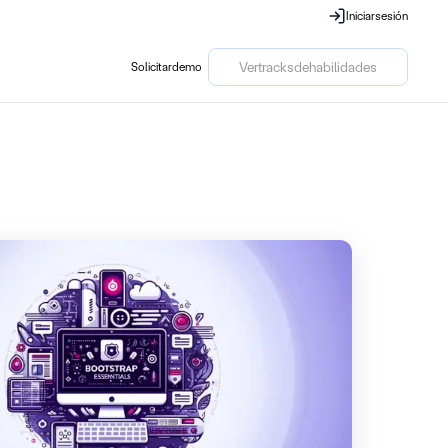
Iniciar
sesión
Iniciar
sesión
Ver
tracks
de
habilidades
Solicitar
demo
Solicitar
demo
Ver
tracks
de
habilidades