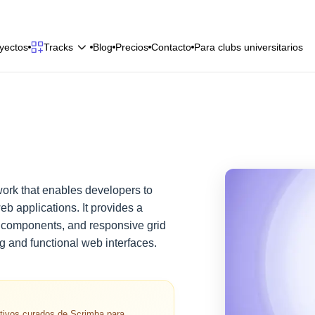
y
e
c
t
o
s
B
l
o
g
P
r
e
c
i
o
s
C
o
n
t
a
c
t
o
P
a
r
a
c
l
u
b
s
u
n
i
v
e
r
s
i
t
a
r
i
o
s
Tracks
y
e
c
t
o
s
B
l
o
g
P
r
e
c
i
o
s
C
o
n
t
a
c
t
o
P
a
r
a
c
l
u
b
s
u
n
i
v
e
r
s
i
t
a
r
i
o
s
work that enables developers to
b applications. It provides a
t components, and responsive grid
ng and functional web interfaces.
ctivos curados de Scrimba para