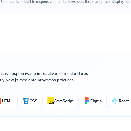
otstrap is its built-in responsiveness. It allows websites to adapt and display cor
osas, responsivas e interactivas con estándares
y Next.js mediante proyectos prácticos.
HTML
CSS
JavaScript
Figma
React