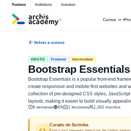
Trainees
Institutions
Investors
C
u
r
s
o
s
P
r
o
C
u
r
s
o
s
P
r
o
Volver a cursos
GRATIS
Frontend
intermediate
Bootstrap Essentials
Bootstrap Essentials is a popular front-end frame
create responsive and mobile-first websites and we
collection of pre-designed CSS styles, JavaScrip
layouts, making it easier to build visually appeali
8 semanas
EN
1
lecciones
1,262
inscritos
Curado de Scrimba
Este curso presenta ejercicios de código intera