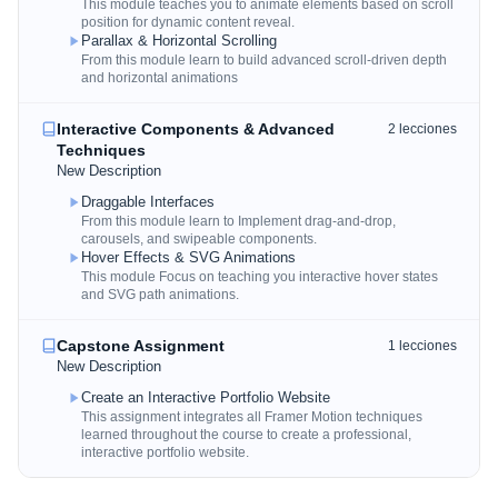
This module teaches you to animate elements based on scroll
position for dynamic content reveal.
Parallax & Horizontal Scrolling
From this module learn to build advanced scroll-driven depth
and horizontal animations
Interactive Components & Advanced
2
lecciones
Techniques
New Description
Draggable Interfaces
From this module learn to Implement drag-and-drop,
carousels, and swipeable components.
Hover Effects & SVG Animations
This module Focus on teaching you interactive hover states
and SVG path animations.
Capstone Assignment
1
lecciones
New Description
Create an Interactive Portfolio Website
This assignment integrates all Framer Motion techniques
learned throughout the course to create a professional,
interactive portfolio website.