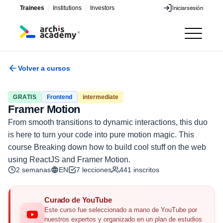
Trainees
Institutions
Investors
Iniciar
sesión
Iniciar
sesión
Volver a cursos
GRATIS
Frontend
intermediate
Framer Motion
From smooth transitions to dynamic interactions, this duo
is here to turn your code into pure motion magic. This
course Breaking down how to build cool stuff on the web
using ReactJS and Framer Motion.
2 semanas
EN
7
lecciones
441
inscritos
Curado de YouTube
Este curso fue seleccionado a mano de YouTube por
nuestros expertos y organizado en un plan de estudios