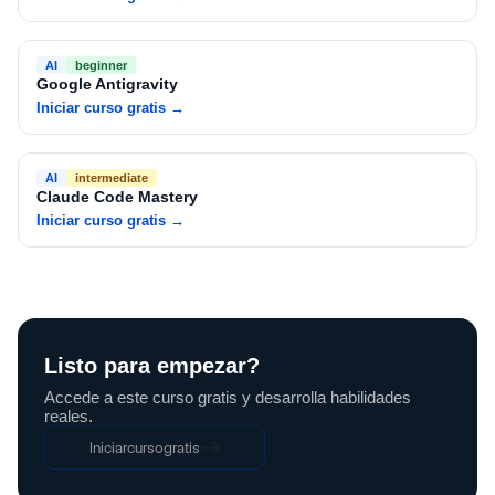
AI
beginner
Google Antigravity
Iniciar curso gratis
→
AI
intermediate
Claude Code Mastery
Iniciar curso gratis
→
Listo para empezar?
Accede a este curso gratis y desarrolla habilidades
reales.
Iniciar
curso
gratis
Iniciar
curso
gratis