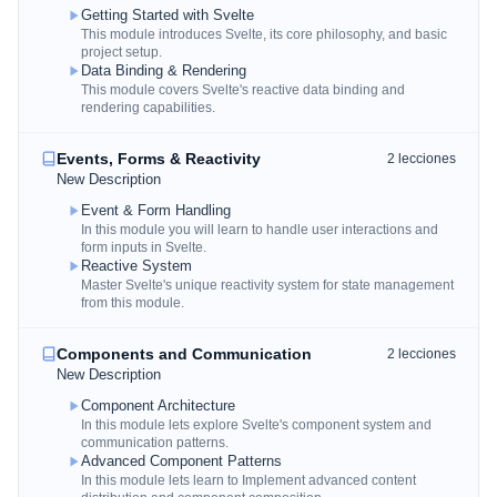
Getting Started with Svelte
This module introduces Svelte, its core philosophy, and basic
project setup.
Data Binding & Rendering
This module covers Svelte's reactive data binding and
rendering capabilities.
Events, Forms & Reactivity
2
lecciones
New Description
Event & Form Handling
In this module you will learn to handle user interactions and
form inputs in Svelte.
Reactive System
Master Svelte's unique reactivity system for state management
from this module.
Components and Communication
2
lecciones
New Description
Component Architecture
In this module lets explore Svelte's component system and
communication patterns.
Advanced Component Patterns
In this module lets learn to Implement advanced content