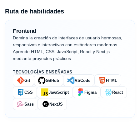
Ruta de habilidades
Frontend
Domina la creación de interfaces de usuario hermosas,
responsivas e interactivas con estándares modernos.
Aprende HTML, CSS, JavaScript, React y Next.js
mediante proyectos prácticos.
TECNOLOGÍAS ENSEÑADAS
Git
GitHub
VSCode
HTML
CSS
JavaScript
Figma
React
Sass
NextJS