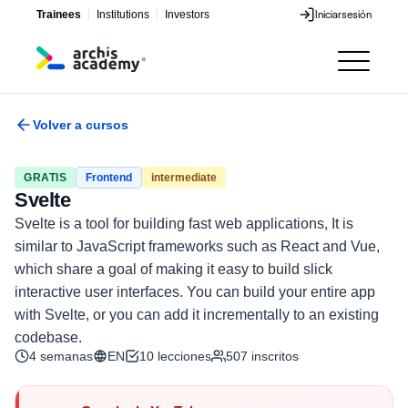
Trainees
Institutions
Investors
Iniciar
sesión
Iniciar
sesión
Volver a cursos
GRATIS
Frontend
intermediate
Svelte
Svelte is a tool for building fast web applications, It is
similar to JavaScript frameworks such as React and Vue,
which share a goal of making it easy to build slick
interactive user interfaces. You can build your entire app
with Svelte, or you can add it incrementally to an existing
codebase.
4 semanas
EN
10
lecciones
507
inscritos