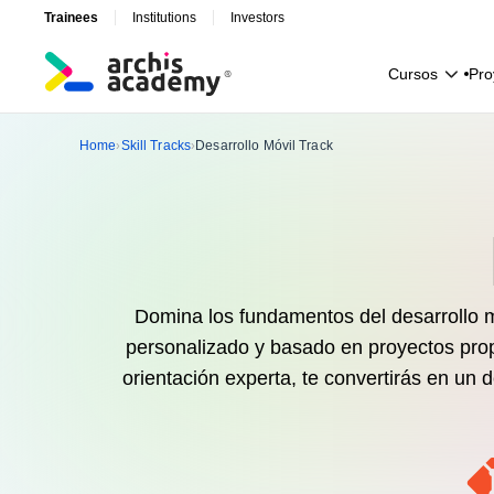
Trainees
Institutions
Investors
C
u
r
s
o
s
P
r
o
C
u
r
s
o
s
P
r
o
Home
Skill Tracks
Desarrollo Móvil Track
›
›
Domina los fundamentos del desarrollo m
personalizado y basado en proyectos propo
orientación experta, te convertirás en un d