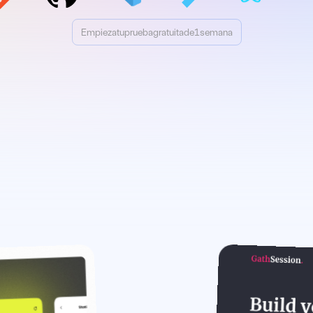
Empieza
tu
prueba
gratuita
de
1
semana
Empieza
tu
prueba
gratuita
de
1
semana