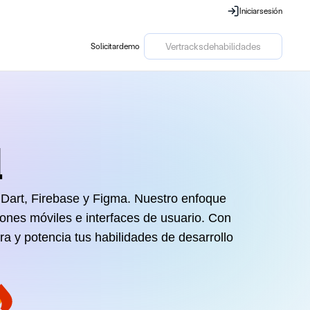
Iniciar
sesión
Iniciar
sesión
Ver
tracks
de
habilidades
Solicitar
demo
Solicitar
demo
Ver
tracks
de
habilidades
l
 Dart, Firebase y Figma. Nuestro enfoque
iones móviles e interfaces de usuario. Con
ora y potencia tus habilidades de desarrollo