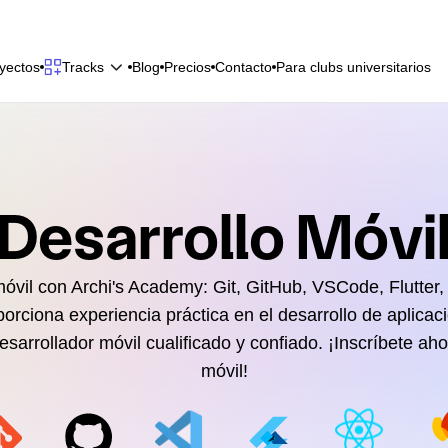
y
e
c
t
o
s
B
l
o
g
P
r
e
c
i
o
s
C
o
n
t
a
c
t
o
P
a
r
a
c
l
u
b
s
u
n
i
v
e
r
s
i
t
a
r
i
o
s
Tracks
y
e
c
t
o
s
B
l
o
g
P
r
e
c
i
o
s
C
o
n
t
a
c
t
o
P
a
r
a
c
l
u
b
s
u
n
i
v
e
r
s
i
t
a
r
i
o
s
Desarrollo Móvi
óvil con Archi's Academy: Git, GitHub, VSCode, Flutter,
rciona experiencia práctica en el desarrollo de aplicac
esarrollador móvil cualificado y confiado. ¡Inscríbete ah
móvil!