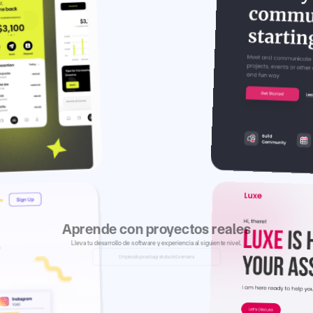
Aprende con proyectos reales
Lleva tu desarrollo de software y experiencia al siguiente nivel.
Empieza
tu
prueba
gratuita
de
1
semana
Empieza
tu
prueba
gratuita
de
1
semana